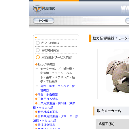
◆
動力伝導機器
モーターポンプ・減速機・
変速機・チェーン・ベル
ト・歯車・ベアリング・軸
受・直動機器
荷役・運搬・コンベア・保
管機器
◆
産業・制御機器
◆
工業用ゴム製品
◆
工業用潤滑油・切削油・減摩
剤・ケミカル品
取扱メーカー名
◆
精密機械加工品
◆
自動車用潤滑油・グリース・添
加剤・ケミカル品
旭精工(株)
◆
環境保全製品