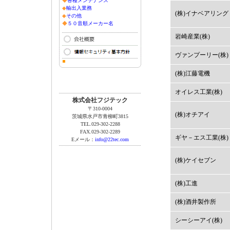
◆
各種メンテナンス
◆
輸出入業務
(株)イナベアリング
◆
その他
◆
５０音順メーカー名
岩崎産業(株)
ヴァンプーリー(株)
(株)江藤電機
オイレス工業(株)
株式会社フジテック
〒310-0004
(株)オチアイ
茨城県水戸市青柳町3815
TEL.029-302-2288
FAX.029-302-2289
ギヤ－エス工業(株)
Eメール：
info@22tec.com
(株)ケイセブン
(株)工進
(株)酒井製作所
シーシーアイ(株)